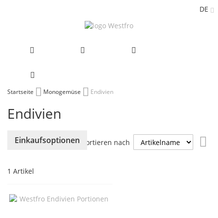
DE
Zum
Startseite
Monogemüse
Endivien
Inhalt
Endivien
springen
Abs
Einkaufsoptionen
Sortieren nach
sor
1
Artikel