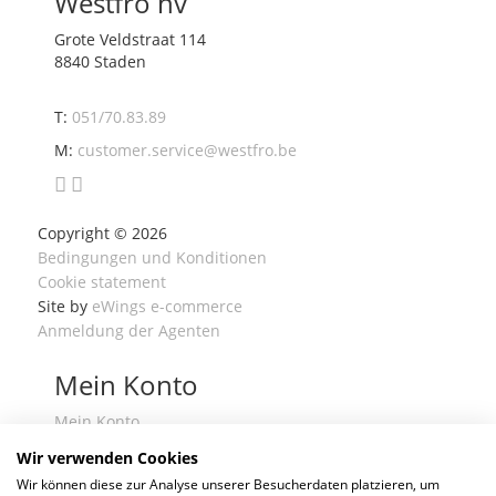
Westfro nv
Grote Veldstraat 114
8840 Staden
T:
051/70.83.89
M:
customer.service@westfro.be
Copyright ©
2026
Bedingungen und Konditionen
Cookie statement
Site by
eWings e-commerce
Anmeldung der Agenten
Mein Konto
Mein Konto
Meine Bestellungen
Wir verwenden Cookies
Meine Bestelllisten
Wir können diese zur Analyse unserer Besucherdaten platzieren, um
Ein Konto erstellen