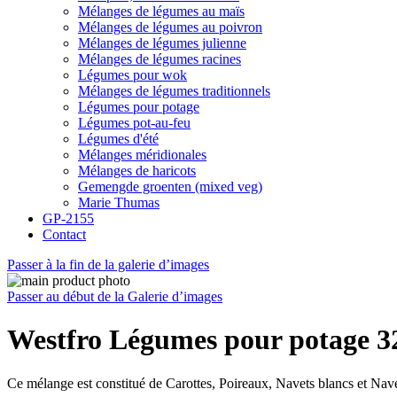
Mélanges de légumes au maïs
Mélanges de légumes au poivron
Mélanges de légumes julienne
Mélanges de légumes racines
Légumes pour wok
Mélanges de légumes traditionnels
Légumes pour potage
Légumes pot-au-feu
Légumes d'été
Mélanges méridionales
Mélanges de haricots
Gemengde groenten (mixed veg)
Marie Thumas
GP-2155
Contact
Passer à la fin de la galerie d’images
Passer au début de la Galerie d’images
Westfro Légumes pour potage 3
Ce mélange est constitué de Carottes, Poireaux, Navets blancs et Nave