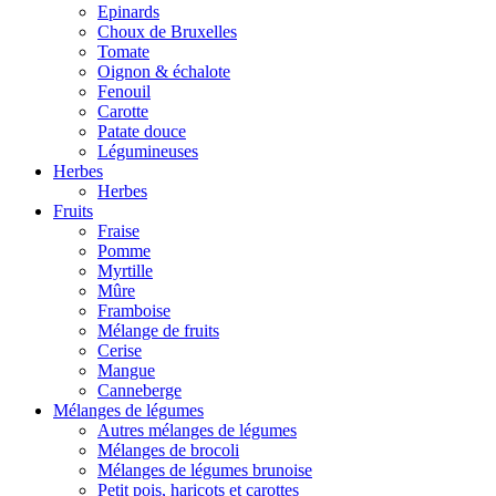
Epinards
Choux de Bruxelles
Tomate
Oignon & échalote
Fenouil
Carotte
Patate douce
Légumineuses
Herbes
Herbes
Fruits
Fraise
Pomme
Myrtille
Mûre
Framboise
Mélange de fruits
Cerise
Mangue
Canneberge
Mélanges de légumes
Autres mélanges de légumes
Mélanges de brocoli
Mélanges de légumes brunoise
Petit pois, haricots et carottes