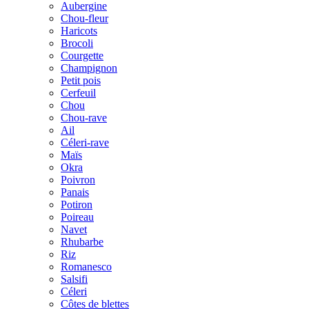
Aubergine
Chou-fleur
Haricots
Brocoli
Courgette
Champignon
Petit pois
Cerfeuil
Chou
Chou-rave
Ail
Céleri-rave
Maïs
Okra
Poivron
Panais
Potiron
Poireau
Navet
Rhubarbe
Riz
Romanesco
Salsifi
Céleri
Côtes de blettes