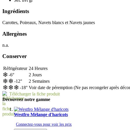
Sel:
nvt gr
Ingrédients
Carottes, Poireaux, Navets blancs et Navets jaunes
Allergènes
n.a.
Conserver
Réfrigérateur
24 Heures
-6°
2 Jours
-12°
2 Semaines
-18°
Voir date de péremption (Ne pas recongeler après déco
Télécharger la fiche produit
Découvrez notre gamme
Westfro Mélange d'haricots
Connectez-vous pour voir les prix