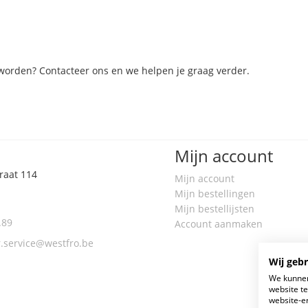
 worden? Contacteer ons en we helpen je graag verder.
Mijn account
raat 114
Mijn account
n
Mijn bestellingen
Mijn bestellijsten
.89
Account aanmaken
.service@westfro.be
Wij geb
We kunnen
website t
website-e