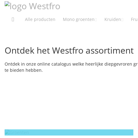
Ga
naar
de
Alle producten
Mono groenten
Kruiden
Fru
inhoud
Ontdek het Westfro assortiment
Ontdek in onze online catalogus welke heerlijke diepgevroren gr
te bieden hebben.
Groenten