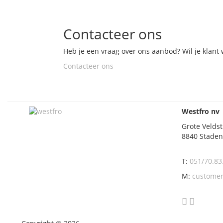
Contacteer ons
Heb je een vraag over ons aanbod? Wil je klant
Contacteer ons
Westfro nv
Grote Veldst
8840 Stade
T:
051/70.83
M:
customer