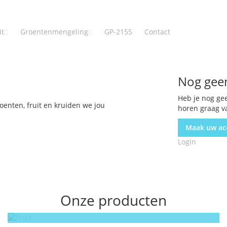
it
Groentenmengeling
GP-2155
Contact
Nog gee
Heb je nog ge
oenten, fruit en kruiden we jou
horen graag v
Maak uw ac
Login
Onze producten
Fruit